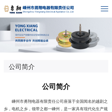
公司简介
公司简介
嵊州市勇翔电器有限责任公司座落于全国闻名的越剧之
乡，电机之乡，领带之都一嵊州，是一家具有现代化生产规