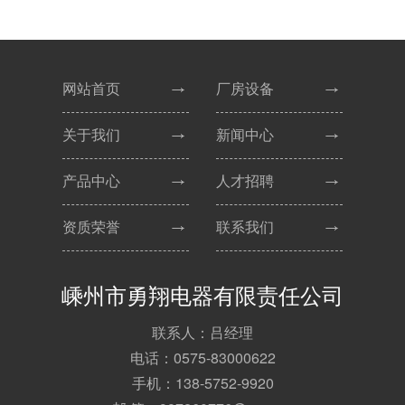
网站首页
厂房设备
关于我们
新闻中心
产品中心
人才招聘
资质荣誉
联系我们
嵊州市勇翔电器有限责任公司
联系人：吕经理
电话：0575-83000622
手机：138-5752-9920