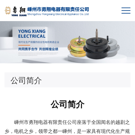
公司简介
公司简介
嵊州市勇翔电器有限责任公司座落于全国闻名的越剧之
乡，电机之乡，领带之都一嵊州，是一家具有现代化生产规