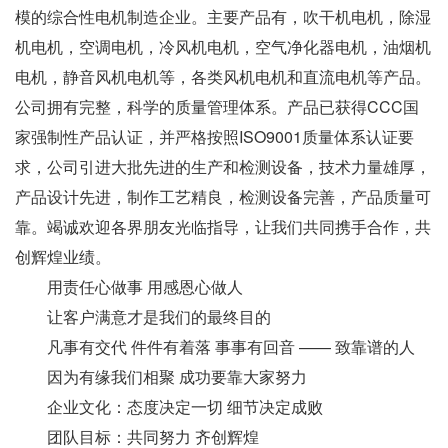
模的综合性电机制造企业。主要产品有，吹干机电机，除湿
机电机，空调电机，冷风机电机，空气净化器电机，油烟机
电机，静音风机电机等，各类风机电机和直流电机等产品。
公司拥有完整，科学的质量管理体系。产品已获得CCC国
家强制性产品认证，并严格按照ISO9001质量体系认证要
求，公司引进大批先进的生产和检测设备，技术力量雄厚，
产品设计先进，制作工艺精良，检测设备完善，产品质量可
靠。竭诚欢迎各界朋友光临指导，让我们共同携手合作，共
创辉煌业绩。
用责任心做事 用感恩心做人
让客户满意才是我们的最终目的
凡事有交代 件件有着落 事事有回音 —— 致靠谱的人
因为有缘我们相聚 成功要靠大家努力
企业文化：态度决定一切 细节决定成败
团队目标：共同努力 齐创辉煌