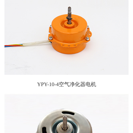
YPY-10-4空气净化器电机