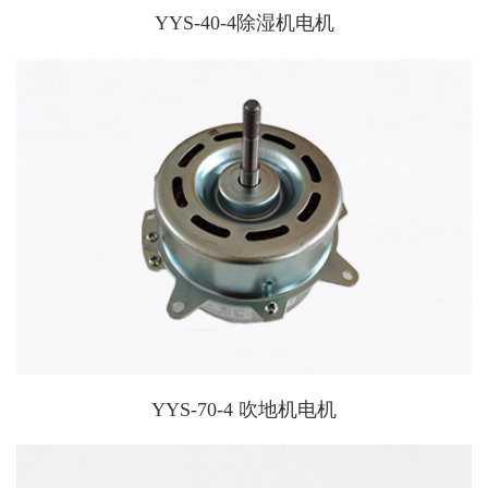
YYS-40-4除湿机电机
YYS-70-4 吹地机电机