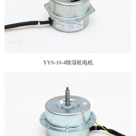
YYS-10-4除湿机电机