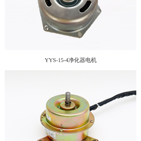
YYS-15-4净化器电机