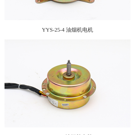
YYS-25-4 油烟机电机