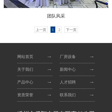
团队风采
上一页
1
2
下一页
网站首页
厂房设备
关于我们
新闻中心
产品中心
人才招聘
资质荣誉
联系我们