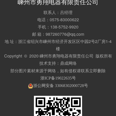
嵊州市勇翔电器有限责任公司
联系人：吕经理
电话：0575-83000622
手机：138-5752-9920
邮 箱：987260776@qq.com
地 址：浙江省绍兴市嵊州市经济开发区区中园2号2厂房1-4
楼
Copyright © 2020 嵊州市勇翔电器有限责任公司 版权所有
技术支持：
鼎成网络
部分图片素材来源于网络，如有侵权请联系立即删除
浙ICP备19022635号
浙公网安备 33068302000728号