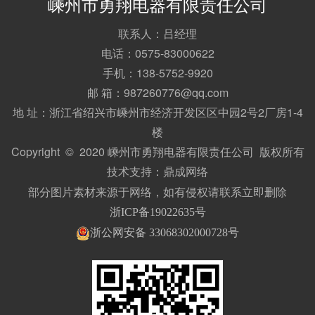
嵊州市勇翔电器有限责任公司
联系人：吕经理
电话：0575-83000622
手机：138-5752-9920
邮 箱：987260776@qq.com
地 址：浙江省绍兴市嵊州市经济开发区区中园2号2厂房1-4
楼
Copyright © 2020 嵊州市勇翔电器有限责任公司 版权所有
技术支持：
鼎成网络
部分图片素材来源于网络，如有侵权请联系立即删除
浙ICP备19022635号
浙公网安备 33068302000728号