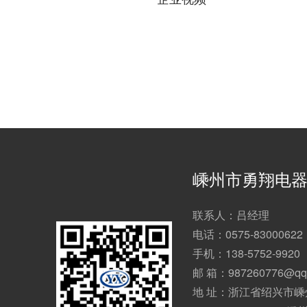
嵊州市勇翔电
联系人：吕经理
电话：0575-83000622
手机：138-5752-9920
邮 箱：987260776@qq
地 址：浙江省绍兴市嵊